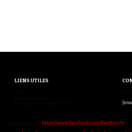
LIENS UTILES
CO
CGV
07.8
Mentions légales
[ema
Politique de confidentialité
Page facebook :
https://www.facebook.com/fredfoto79