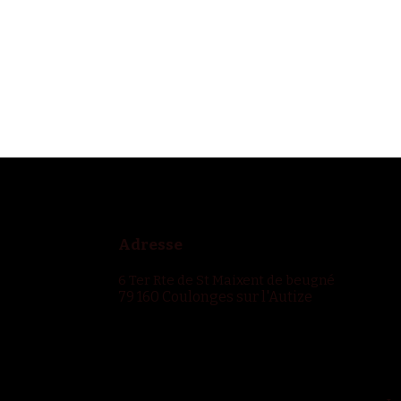
Adresse
6 Ter Rte de St Maixent de beugné
79 160 Coulonges sur l'Autize