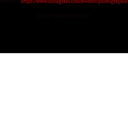
stagram :
https://www.instagram.com/fredericphotographi
Siret N° 844.106.013.00015