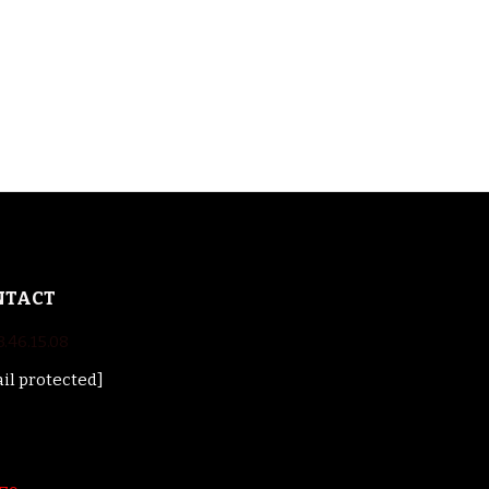
NTACT
3.46.15.08
il protected]