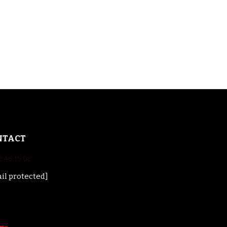
NTACT
3.46.15.08
il protected]