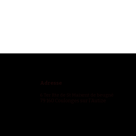
Adresse
6 Ter Rte de St Maixent de beugné
79 160 Coulonges sur l'Autize