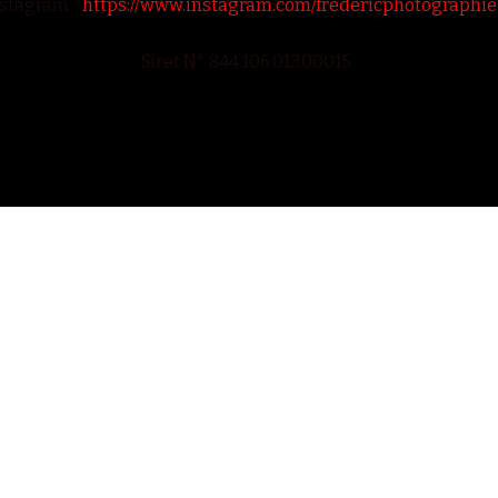
stagram :
https://www.instagram.com/fredericphotographi
Siret N° 844.106.013.00015