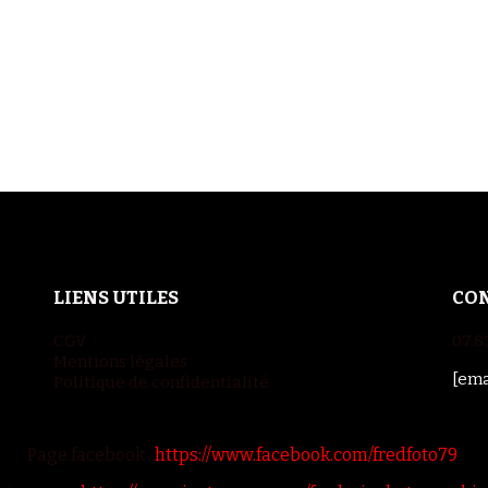
LIENS UTILES
CO
CGV
07.8
Mentions légales
[ema
Politique de confidentialité
Page facebook :
https://www.facebook.com/fredfoto79