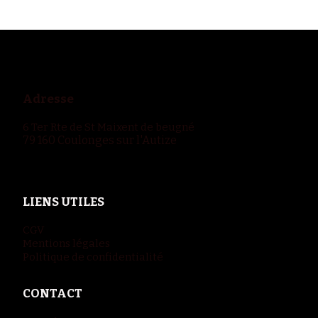
Adresse
6 Ter Rte de St Maixent de beugné
79 160 Coulonges sur l'Autize
LIENS UTILES
CGV
Mentions légales
Politique de confidentialité
CONTACT