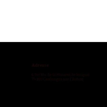
Adresse
6 Ter Rte de St Maixent de beugné
79 160 Coulonges sur l'Autize