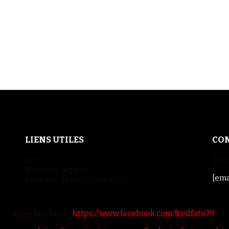
LIENS UTILES
CO
CGV
07.8
Mentions légales
[ema
Politique de confidentialité
Page facebook :
https://www.facebook.com/fredfoto79