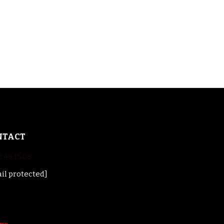
NTACT
3.46.15.08
il protected]