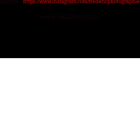
stagram :
https://www.instagram.com/fredericphotographi
Siret N° 844.106.013.00015